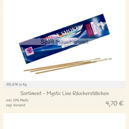
391,67
€ je Kg
Sortiment - Mystic Line Räucherstäbchen
inkl. 19% MwSt.
4,70
€
zzgl. Versand