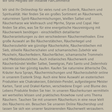
Wir sind Mitglied der Initiative FairCommerce
Wir sind Ihr Onlineshop für vieles rund um Esoterik, Räuchern und
Spiritualität. Hier finden Sie ein großes Sortiment an Räucherwerk,
naturreinen Spirit-Räuchermischungen, Weißen Salbei und
Räucherharze wie Weihrauch und Myrrhe, Styrax und Copal. Hier
finden Sie alles, was Sie für eine energetische Hausreinigung mit
Räucherwerk benötigen - einschließlich detaillierter
Räucheranleitungen zu den verschiedenen Räuchermethoden. Eine
große Auswahl an Bio Räucherstäbchen, Räucherkegel und
Räucherzubehör wie günstige Räucherkohle, Räucherstövchen mit
Sieb, stilvolle Räucherschalen und schamanisches Zubehör wie
Muscheln, Räucherfedern, Räucherfächer, schamanische Trommeln
und Medizinbeutelchen. Auch indianisches Räucherwerk und
Räucherbündel Weißer Salbei, Sweetgras, Palo Santo und Zedernholz
können sie hier günstig kaufen. Kaufen Sie naturreine ätherische Öle,
Kräuter Aura Sprays, Räuchermischungen und Räucherzubehör online
in unserem Esoterik Shop. Auch eine feine Auswahl an esoterischen
Produkten wie Chakrakerzen, Edelstein-Pendel, aufgestiegene Meister
Karten, Tarot und Orakel-Karten, verschiedene Engel- und Blume des
Lebens Produkte finden Sie hier. In unseren Räucherkursen vermitteln
wir wertvolles Wissen und praktisches Knowhow rund ums Thema
Räuchern. Tauchen Sie mit unserem Räucherkurs in eine neue Welt
des Räucherns ein. Besuchen Sie unseren Online Räuchershop und
lassen Sie sich von unserer faszinierenden Räucherwelt verzaubern.