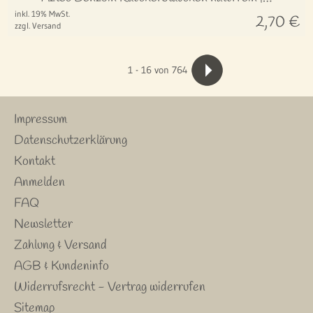
inkl. 19% MwSt.
2,70
€
zzgl. Versand
1
-
16
von 764
Impressum
Datenschutzerklärung
Kontakt
Anmelden
FAQ
Newsletter
Zahlung & Versand
AGB & Kundeninfo
Widerrufsrecht - Vertrag widerrufen
Sitemap