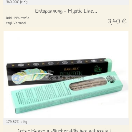
340,00
€ je Kg
Entspannung - Mystic Line…
inkl. 19% MwSt.
3,40
€
zzgl. Versand
179,87
€ je Kg
Aztec Benzoin Räucherstäbchen naturrein |…