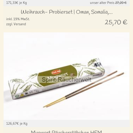
171,33
€ je Kg
unser alter Preis
27,20 €
Weihrauch- Probierset | Oman, Somalia,…
inkl. 19% MwSt.
25,70
€
zzgl. Versand
126,67
€ je Kg