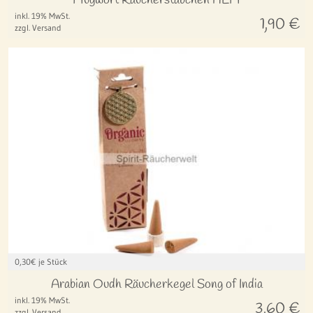
Mugwort Räucherstäbchen HEM
inkl. 19% MwSt.
1,90
€
zzgl. Versand
0,30
€ je Stück
Arabian Oudh Räucherkegel Song of India
inkl. 19% MwSt.
3,60
€
zzgl. Versand