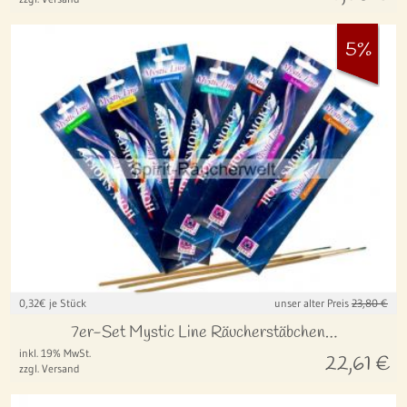
5%
0,32
€ je Stück
unser alter Preis
23,80 €
7er-Set Mystic Line Räucherstäbchen…
inkl. 19% MwSt.
22,61
€
zzgl. Versand