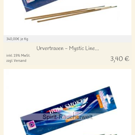
340,00
€ je Kg
Urvertrauen - Mystic Line…
inkl. 19% MwSt.
3,40
€
zzgl. Versand