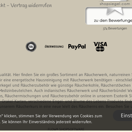
ht - Vertrag widerrufen
itualität. Hier finden Sie ein großes Sortiment an Räucherwerk, naturrein
für eine energetische Hausreinigung mit Räucherwerk benötigen - einschlie
kegel und Räucherzubehör wie günstige Räucherkohle, Räucherstövchen m
edizinbeutelchen. Auch indianisches Räucherwerk und Räucherbündel Weiß
rays, Räuchermischungen und Räucherzubehör online in unserem Esoterik S
d Orakel-Karten, verschiedene Engel- und Blume des Lebens Produkte finde
serem Räucherkurs in eine neue Welt des Räucherns ein. Besuchen Sie u
Eins
n" klicken, stimmen Sie der Verwendung von Cookies zum
Sie können Ihr Einverständnis jederzeit widerrufen.
FLOW® SHOPSOFTWARE