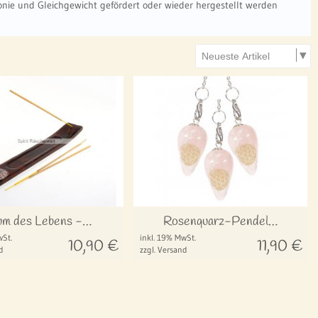
onie und Gleichgewicht gefördert oder wieder hergestellt werden
m des Lebens -…
Rosenquarz-Pendel…
wSt.
inkl. 19% MwSt.
10,90
€
11,90
€
d
zzgl. Versand