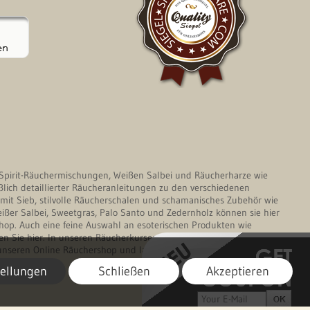
en Spirit-Räuchermischungen, Weißen Salbei und Räucherharze wie
ßlich detaillierter Räucheranleitungen zu den verschiedenen
it Sieb, stilvolle Räucherschalen und schamanisches Zubehör wie
er Salbei, Sweetgras, Palo Santo und Zedernholz können sie hier
hop. Auch eine feine Auswahl an esoterischen Produkten wie
n Sie hier. In unseren Räucherkursen vermitteln wir wertvolles Wissen
nseren Online Räuchershop und lassen Sie sich von unserer
tellungen
Schließen
Akzeptieren