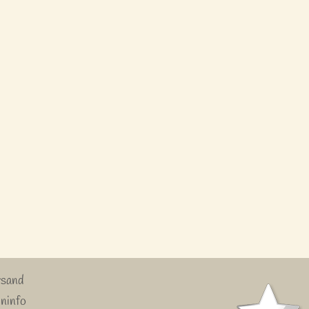
rsand
ninfo