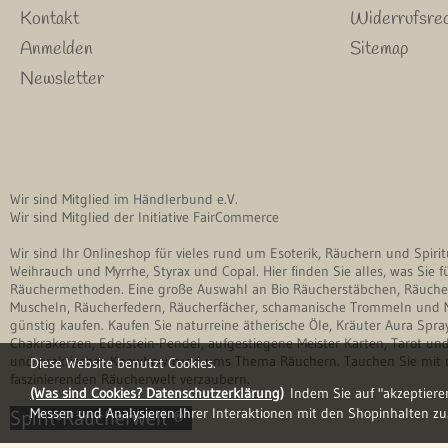
Kontakt
Widerrufsrec
Anmelden
Sitemap
Newsletter
Wir sind Mitglied im Händlerbund e.V.
Wir sind Mitglied der Initiative FairCommerce
Wir sind Ihr Onlineshop für vieles rund um Esoterik, Räuchern und Spir
Weihrauch und Myrrhe, Styrax und Copal. Hier finden Sie alles, was Sie 
Räuchermethoden. Eine große Auswahl an Bio Räucherstäbchen, Räucher
Muscheln, Räucherfedern, Räucherfächer, schamanische Trommeln und M
günstig kaufen. Kaufen Sie naturreine ätherische Öle, Kräuter Aura Sp
Chakrakerzen, Edelstein-Pendel, aufgestiegene Meister Karten, Tarot un
und praktisches Knowhow rund ums Thema Räuchern. Tauchen Sie mit un
Diese Website benutzt Cookies.
faszinierenden Räucherwelt verzaubern.
(Was sind Cookies? Datenschutzerklärung)
Indem Sie auf "akzeptiere
Messen und Analysieren Ihrer Interaktionen mit den Shopinhalten zu. 
Spirit-Räucherwelt ®