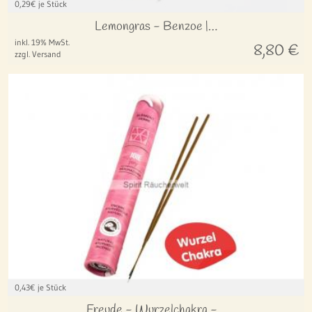
0,29
€ je Stück
Lemongras - Benzoe |…
inkl. 19% MwSt.
8,80
€
zzgl. Versand
0,43
€ je Stück
Freude - Wurzelchakra -…