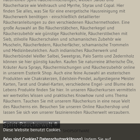
Räucherharze wie Weihrauch und Myrrhe, Styrax und Copal. Hier
finden Sie alles, was Sie für eine energetische Hausreinigung mit
Räucherwerk benötigen - einschließlich detaillierter
Räucheranleitungen zu den verschiedenen Räuchermethoden. Eine
große Auswahl an Bio Räucherstäbchen, Räucherkegel und
Räucherzubehör wie günstige Räucherkohle, Räucherstövchen mit
Sieb, stilvolle Räucherschalen und schamanisches Zubehör wie
Muscheln, Räucherfedern, Räucherfächer, schamanische Trommeln
und Medizinbeutelchen. Auch indianisches Räucherwerk und
Räucherbündel Weißer Salbei, Sweetgras, Palo Santo und Zedernholz
können sie hier günstig kaufen. Kaufen Sie naturreine ätherische Öle,
Kräuter Aura Sprays, Räuchermischungen und Räucherzubehör online
in unserem Esoterik Shop. Auch eine feine Auswahl an esoterischen
Produkten wie Chakrakerzen, Edelstein-Pendel, aufgestiegene Meister
Karten, Tarot und Orakel-Karten, verschiedene Engel- und Blume des
Lebens Produkte finden Sie hier. In unseren Räucherkursen vermitteln
wir wertvolles Wissen und praktisches Knowhow rund ums Thema
Räuchern. Tauchen Sie mit unserem Räucherkurs in eine neue Welt
des Räucherns ein. Besuchen Sie unseren Online Räuchershop und
lassen Sie sich von unserer faszinierenden Räucherwelt verzaubern.
Spirit-Räucherwelt ®
Diese Website benutzt Cookies.
FLOW® SHOPSOFTWARE
(Was sind Cookies? Datenschutzerklärung)
Indem Sie auf