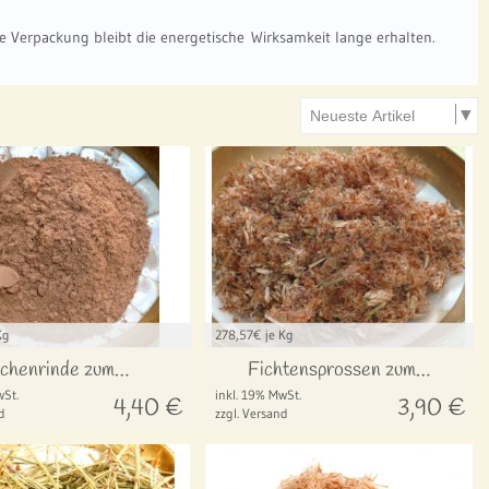
 Verpackung bleibt die energetische Wirksamkeit lange erhalten.
Kg
278,57
€ je Kg
ichenrinde zum…
Fichtensprossen zum…
wSt.
inkl. 19% MwSt.
4,40
€
3,90
€
d
zzgl. Versand