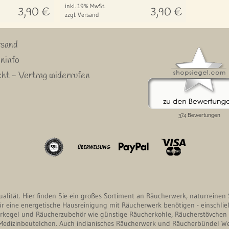
inkl. 19% MwSt.
3,90
€
3,90
€
zzgl. Versand
rsand
ninfo
ht - Vertrag widerrufen
itualität. Hier finden Sie ein großes Sortiment an Räucherwerk, naturrein
für eine energetische Hausreinigung mit Räucherwerk benötigen - einschlie
kegel und Räucherzubehör wie günstige Räucherkohle, Räucherstövchen m
edizinbeutelchen. Auch indianisches Räucherwerk und Räucherbündel Weiß