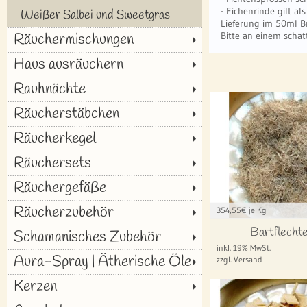
- Eichenrinde gilt a
Weißer Salbei und Sweetgras
Lieferung im 50ml B
Räuchermischungen
Bitte an einem schat
Haus ausräuchern
Rauhnächte
Räucherstäbchen
Räucherkegel
Räuchersets
Räuchergefäße
Räucherzubehör
354,55
€ je Kg
Bartflecht
Schamanisches Zubehör
inkl. 19% MwSt.
Aura-Spray | Ätherische Öle
zzgl. Versand
Kerzen