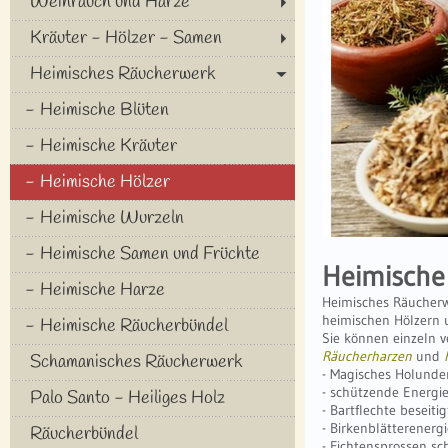
Weihrauch und Harze
Kräuter - Hölzer - Samen
Heimisches Räucherwerk
Heimische Blüten
Heimische Kräuter
Heimische Hölzer
Heimische Wurzeln
Heimische Samen und Früchte
Heimische
Heimische Harze
Heimisches Räucherw
heimischen Hölzern 
Heimische Räucherbündel
Sie können einzeln 
Räucherharzen
und
Schamanisches Räucherwerk
- Magisches Holunde
- schützende Energi
Palo Santo - Heiliges Holz
- Bartflechte beseiti
- Birkenblätterener
Räucherbündel
- Fichtensprossen sc