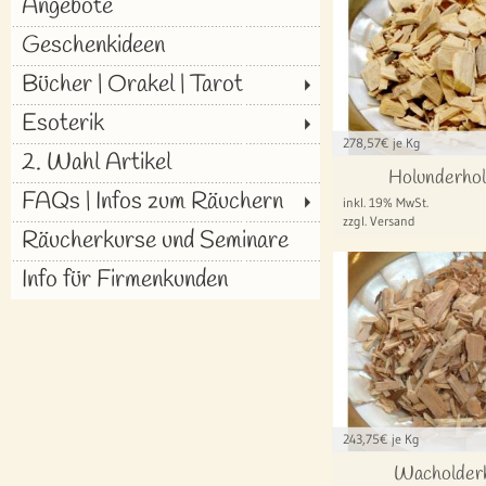
Angebote
Geschenkideen
Bücher | Orakel | Tarot
Esoterik
278,57
€ je Kg
2. Wahl Artikel
Holunderho
FAQs | Infos zum Räuchern
inkl. 19% MwSt.
zzgl. Versand
Räucherkurse und Seminare
Info für Firmenkunden
243,75
€ je Kg
Wacholderh