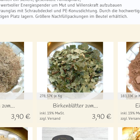
ls wertvoller Energiespender um Mut und Willenskraft aufzubauen
raunglas mit Schraubdeckel und PE-Konusdichtung. Durch die hochwertige
tigen Platz lagern. Größere Nachfüllpackungen im Beutel erhältlich.
278,57
€ je Kg
183,33
€ je 
e zum…
Birkenblätter zum…
E
inkl. 19% MwSt.
inkl. 19% M
3,90
€
3,90
€
zzgl. Versand
zzgl. Versan