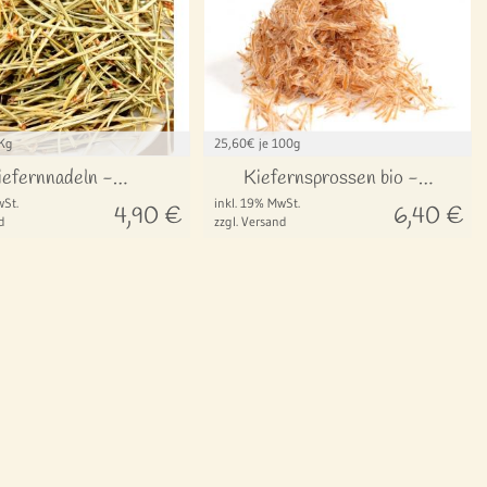
 Kg
25,60
€ je 100g
iefernnadeln -…
Kiefernsprossen bio -…
wSt.
inkl. 19% MwSt.
4,90
€
6,40
€
d
zzgl. Versand