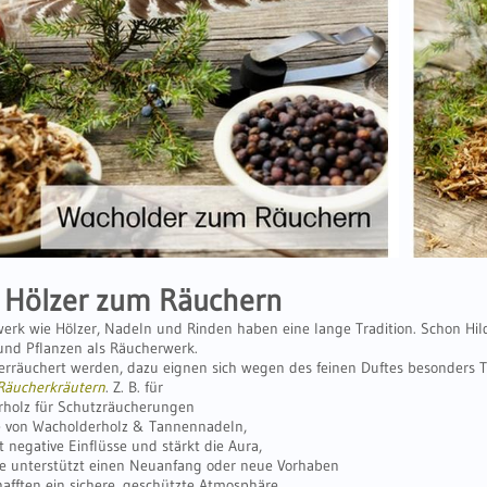
 Hölzer zum Räuchern
erk wie Hölzer, Nadeln und Rinden haben eine lange Tradition. Schon Hi
und Pflanzen als Räucherwerk.
verräuchert werden, dazu eignen sich wegen des feinen Duftes besonders
Räucherkräutern
. Z
. B. für
rholz für Schutzräucherungen
e von Wacholderholz & Tannennadeln,
gt negative Einflüsse und stärkt die Aura,
gie unterstützt einen Neuanfang oder neue Vorhaben
hafften ein sichere, geschützte Atmosphäre,