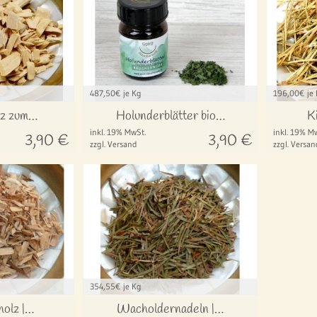
487,50
€ je Kg
196,00
€ je
lz zum…
Holunderblätter bio…
K
inkl. 19% MwSt.
inkl. 19% M
3,90
€
3,90
€
zzgl. Versand
zzgl. Versan
354,55
€ je Kg
olz |…
Wacholdernadeln |…